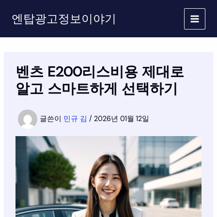
콘
엔탑광고정보이야기
텐
츠
로
건
너
벤츠 E200리스비용 제대로
뛰
기
알고 스마트하게 선택하기
글쓴이
민규 김
/
2026년 01월 12일