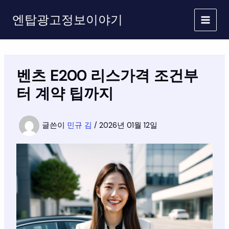
콘
엔탑광고정보이야기
텐
츠
로
건
너
벤츠 E200 리스가격 조건부
뛰
기
터 계약 팁까지
글쓴이
민규 김
/
2026년 01월 12일