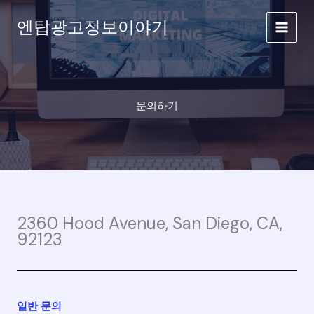
콘
엔탑광고정보이야기
텐
츠
로
건
너
뛰
문의하기
기
2360 Hood Avenue, San Diego, CA,
92123
일반 문의