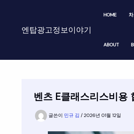
콘
텐
HOME
차
츠
로
엔탑광고정보이야기
건
너
ABOUT
B
뛰
기
벤츠 E클래스리스비용 
글쓴이
민규 김
/
2026년 01월 12일