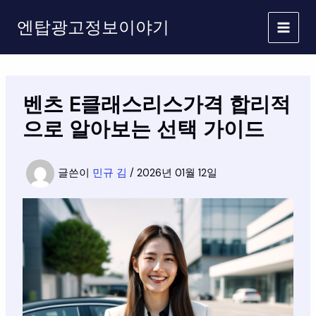
콘
엔탑광고정보이야기
텐
츠
로
건
너
벤츠 E클래스리스가격 합리적
뛰
기
으로 알아보는 선택 가이드
글쓴이
민규 김
/
2026년 01월 12일