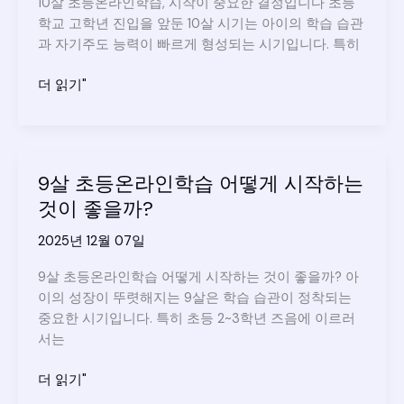
10살 초등온라인학습, 시작이 중요한 결정입니다 초등
떻
학교 고학년 진입을 앞둔 10살 시기는 아이의 학습 습관
게
과 자기주도 능력이 빠르게 형성되는 시기입니다. 특히
시
작
10
더 읽기"
해
살
야
초
할
등
까
온
9살 초등온라인학습 어떻게 시작하는
라
것이 좋을까?
인
학
2025년 12월 07일
습,
시
9살 초등온라인학습 어떻게 시작하는 것이 좋을까? 아
작
이의 성장이 뚜렷해지는 9살은 학습 습관이 정착되는
이
중요한 시기입니다. 특히 초등 2~3학년 즈음에 이르러
중
서는
요
한
9
더 읽기"
결
살