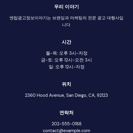
어
우리 이야기
떻
게
엔탑광고정보이야기는 브랜딩과 마케팅의 전문 광고 대행사입
시
니다.
작
할
시간
까
월-목: 오후 3시-자정
금-토: 오후 12시-오전 3시
일: 오후 12시-자정
위치
2360 Hood Avenue, San Diego, CA, 92123
연락처
202-555-0188
contact@example.com