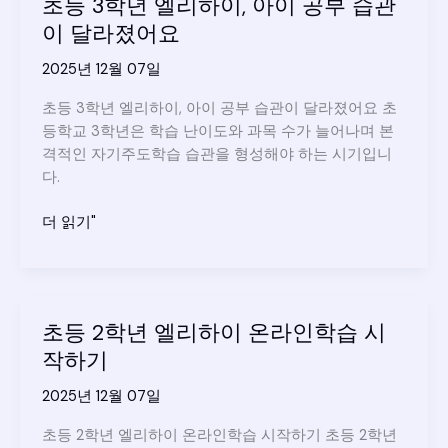
초등 3학년 엘리하이, 아이 공부 습관
하
엘
는
이 달라졌어요
리
자
하
2025년 12월 07일
기
이,
주
왜
초등 3학년 엘리하이, 아이 공부 습관이 달라졌어요 초
도
지
등학교 3학년은 학습 난이도와 과목 수가 늘어나며 본
학
금
격적인 자기주도학습 습관을 형성해야 하는 시기입니
습
시
다.
작
해
초
더 읽기"
야
등
할
3
까
학
요?
년
초등 2학년 엘리하이 온라인학습 시
엘
작하기
리
하
2025년 12월 07일
이,
아
초등 2학년 엘리하이 온라인학습 시작하기 초등 2학년