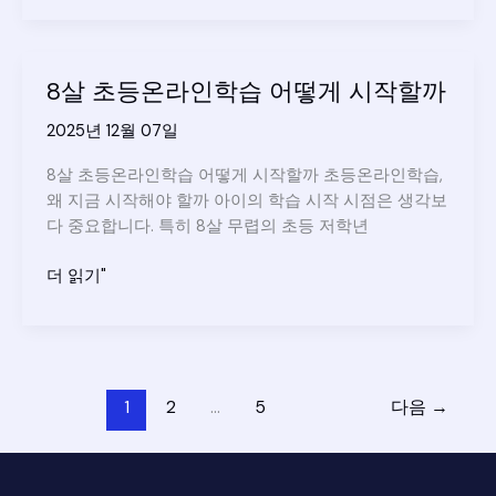
정
초
입
등
니
온
8살 초등온라인학습 어떻게 시작할까
다
라
인
2025년 12월 07일
학
습
8살 초등온라인학습 어떻게 시작할까 초등온라인학습,
어
왜 지금 시작해야 할까 아이의 학습 시작 시점은 생각보
떻
다 중요합니다. 특히 8살 무렵의 초등 저학년
게
8
시
더 읽기"
살
작
초
하
등
는
온
것
라
이
1
2
…
5
다음
→
인
좋
학
을
습
까?