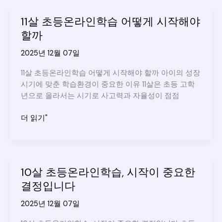
학
기
년
11살 초등온라인학습 어떻게 시작해야
엘
할까
리
하
2025년 12월 07일
이
추
11살 초등온라인학습 어떻게 시작해야 할까 아이의 성장
천
시기에 맞춘 학습환경이 중요한 이유 11살은 초등 고학
이
년으로 올라서는 시기로 사고력과 자율성이 점점
유
와
11
더 읽기"
학
살
습
초
효
등
과
온
10살 초등온라인학습, 시작이 중요한
라
결정입니다
인
학
2025년 12월 07일
습
어