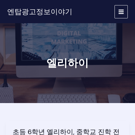
콘
엔탑광고정보이야기
텐
츠
로
건
너
뛰
기
엘리하이
초등 6학년 엘리하이, 중학교 진학 전