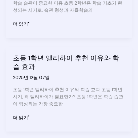
이
학습 습관이 중요한 이유 초등 2학년은 학습 기초가 완
공
성되는 시기로, 습관 형성과 자율학습의
부
습
초
더 읽기"
관
등
이
2
달
학
라
년
초등 1학년 엘리하이 추천 이유와 학
졌
엘
어
습 효과
리
요
하
2025년 12월 07일
이
온
초등 1학년 엘리하이 추천 이유와 학습 효과 초등 1학년
라
시기, 왜 엘리하이가 필요한가? 초등 1학년은 학습 습관
인
이 형성되는 가장 중요한
학
습
초
더 읽기"
시
등
작
1
하