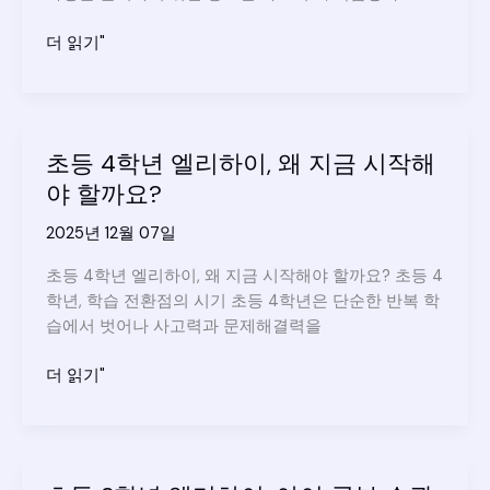
진
학
초
더 읽기"
전
등
반
5
드
학
시
년
초등 4학년 엘리하이, 왜 지금 시작해
필
엘
요
야 할까요?
리
한
하
2025년 12월 07일
학
이
습
학
초등 4학년 엘리하이, 왜 지금 시작해야 할까요? 초등 4
관
습
학년, 학습 전환점의 시기 초등 4학년은 단순한 반복 학
리
솔
습에서 벗어나 사고력과 문제해결력을
루
션
초
더 읽기"
으
등
로
4
시
학
작
년