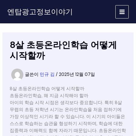
콘
엔탑광고정보이야기
텐
츠
로
건
너
8살 초등온라인학습 어떻게
뛰
기
시작할까
글쓴이
민규 김
/
2025년 12월 07일
8살 초등온라인학습 어떻게 시작할까
초등온라인학습, 왜 지금 시작해야 할까
아이의 학습 시작 시점은 생각보다 중요합니다. 특히 8살
무렵의 초등 저학년 시기는 온라인학습을 처음 접하기에
가장 이상적인 시기라 할 수 있습니다. 이 시기의 아이들은
스스로 학습하는 습관을 형성하기 시작하며, 학습에 대한
집중력과 이해력도 함께 자라기 때문입니다. 초등온라인학