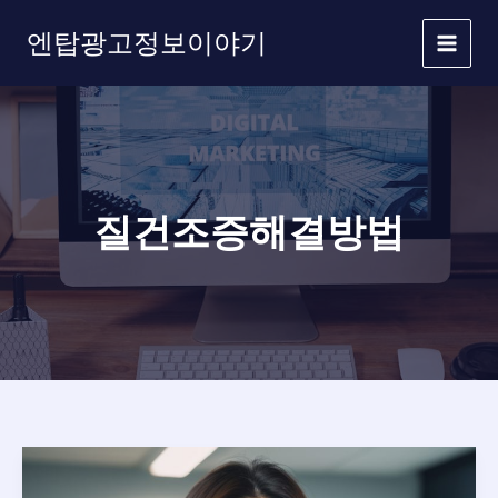
콘
엔탑광고정보이야기
텐
츠
로
건
너
뛰
기
질건조증해결방법