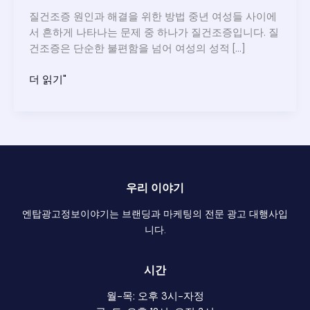
질건조증 원인과 해결을 위한 방법 중년 여성들 사이에
서 흔하게 나타나는 문제 중 하나가 질건조증입니다. 질
건조증은 단순한 불편함을 넘어 여성의 성적 […]
질
더 읽기"
건
조
증
원
인
과
우리 이야기
해
결
엔탑광고정보이야기는 브랜딩과 마케팅의 전문 광고 대행사입
을
니다.
위
한
시간
방
법
월-목: 오후 3시-자정