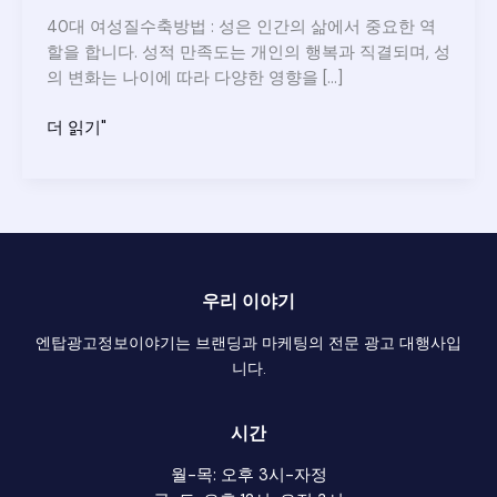
40대 여성질수축방법 : 성은 인간의 삶에서 중요한 역
할을 합니다. 성적 만족도는 개인의 행복과 직결되며, 성
의 변화는 나이에 따라 다양한 영향을 […]
40
더 읽기"
대
여
성
질
수
축
우리 이야기
방
법
엔탑광고정보이야기는 브랜딩과 마케팅의 전문 광고 대행사입
니다.
시간
월-목: 오후 3시-자정