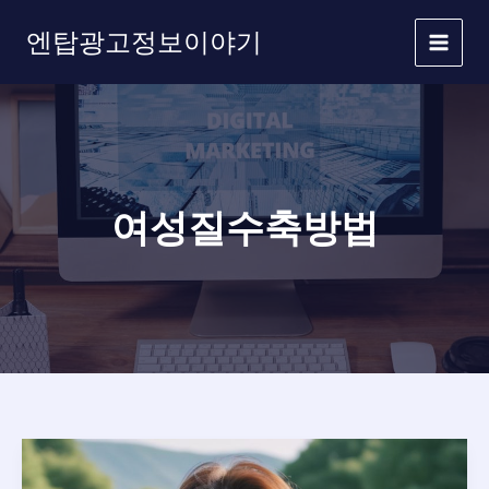
콘
엔탑광고정보이야기
텐
츠
로
건
너
뛰
기
여성질수축방법