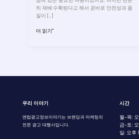
심에 있는 중요한 자원이었어요. 하지만 단순
히 재배·수확된다고 해서 곧바로 안전성과 품
질이 […]
농
더 읽기"
산
물
품
질
관
리
사
시
험
우리 이야기
시간
일
정,
월-목: 
엔탑광고정보이야기는 브랜딩과 마케팅의
응
금-토: 
전문 광고 대행사입니다.
시
일: 오후