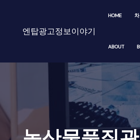
콘
텐
HOME
차
츠
로
엔탑광고정보이야기
건
너
ABOUT
B
뛰
기
농산물품질관