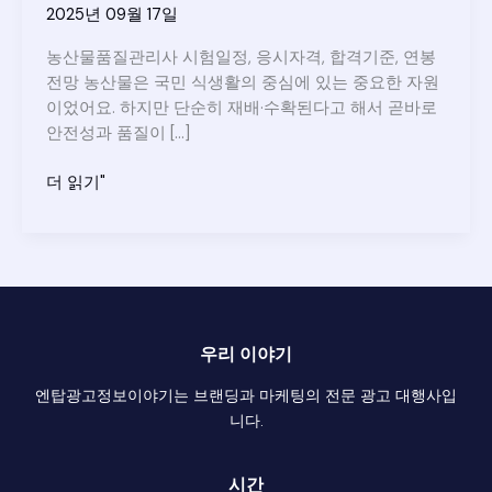
2025년 09월 17일
농산물품질관리사 시험일정, 응시자격, 합격기준, 연봉
전망 농산물은 국민 식생활의 중심에 있는 중요한 자원
이었어요. 하지만 단순히 재배·수확된다고 해서 곧바로
안전성과 품질이 […]
농
더 읽기"
산
물
품
질
관
리
우리 이야기
사
시
엔탑광고정보이야기는 브랜딩과 마케팅의 전문 광고 대행사입
험
니다.
일
정,
시간
응