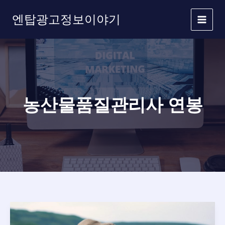
콘
엔탑광고정보이야기
텐
츠
로
건
너
뛰
기
농산물품질관리사 연봉