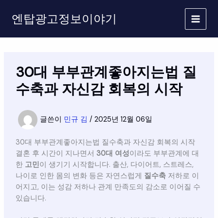
콘
엔탑광고정보이야기
텐
츠
로
건
너
30대 부부관계좋아지는법 질
뛰
기
수축과 자신감 회복의 시작
글쓴이
민규 김
/
2025년 12월 06일
30대 부부관계좋아지는법 질수축과 자신감 회복의 시작
결혼 후 시간이 지나면서
30대 여성
이라도 부부관계에 대
한
고민
이 생기기 시작합니다. 출산, 다이어트, 스트레스,
나이로 인한 몸의 변화 등은 자연스럽게
질수축
저하로 이
어지고, 이는 성감 저하나 관계 만족도의 감소로 이어질 수
있습니다.