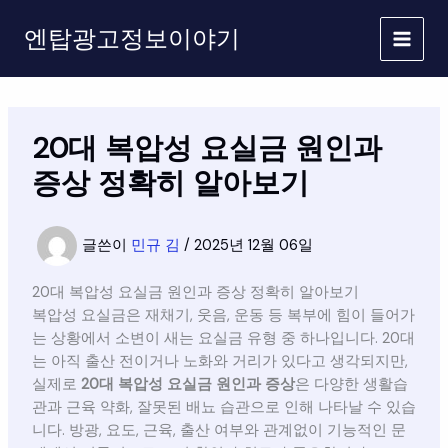
콘
엔탑광고정보이야기
텐
츠
로
건
너
20대 복압성 요실금 원인과
뛰
기
증상 정확히 알아보기
글쓴이
민규 김
/
2025년 12월 06일
20대 복압성 요실금 원인과 증상 정확히 알아보기
복압성 요실금은 재채기, 웃음, 운동 등 복부에 힘이 들어가
는 상황에서 소변이 새는 요실금 유형 중 하나입니다. 20대
는 아직 출산 전이거나 노화와 거리가 있다고 생각되지만,
실제로
20대 복압성 요실금 원인과 증상
은 다양한 생활습
관과 근육 약화, 잘못된 배뇨 습관으로 인해 나타날 수 있습
니다. 방광, 요도, 근육, 출산 여부와 관계없이 기능적인 문