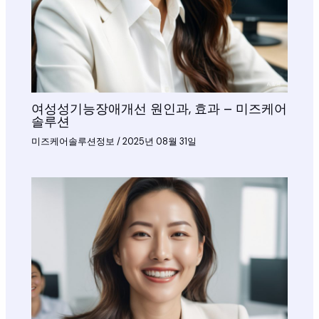
여성성기능장애개선 원인과, 효과 – 미즈케어
솔루션
미즈케어솔루션정보
/
2025년 08월 31일