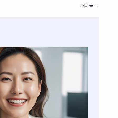
다음 글
→