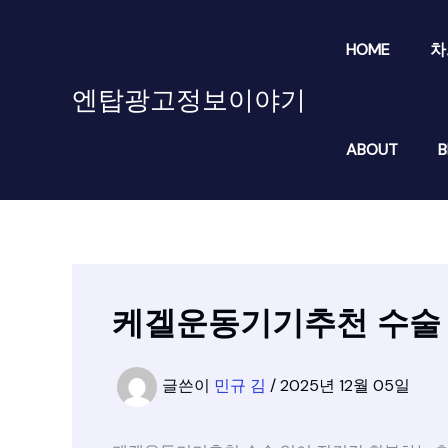
콘
텐
HOME
차
츠
로
엔탑광고정보이야기
건
너
ABOUT
B
뛰
기
케겔운동기기추천 수술 
글쓴이
민규 김
/
2025년 12월 05일