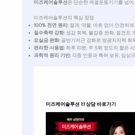
미즈케어솔루션
은 단순한 케겔운동기기를 넘어
미즈케어솔루션의 핵심 장점
100% 천연 원리:
절개, 약물, 마취 없이 안전하게
질수축력 강화:
성감 회복, 불감증 완화, 질건조 
요실금 완화:
골반기저근 강화로 방광지지력 회
편리한 사용법:
하루 10분, 주 5회 정도의 짧은
과학적 원리 기반:
각종 인증과 특허 보유, 임상
미즈케어솔루션
1:1 상담 바로가기