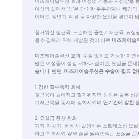
미즈케어솔루션 효과 여성의 기능과 자신감을 
여성의 삶에서 ‘성’은 단순한 부부관계나 쾌감의 
이어트, 갱년기, 폐경 등 다양한 요인을 겪으며
헐거워진 질근육, 느슨해진 골반기저근육, 요실금
을 해결하기 위해 개발된 것이 바로
미즈케어솔
미즈케어솔루션 효과, 수술 없이도 가능한 자연
많은 여성들이 성감 저하나 질이완, 요실금 문제를
습니다. 반면,
미즈케어솔루션은 수술이 필요 없는
1. 강한 질수축력 회복
질근육이 늘어지고 헐거워지면 성감은 물론 성관
기저근육을 동시에 강화시키며
단기간에 강한 
2. 요실금 증상 완화
기침, 재채기, 운동 시 발생하는 스트레스성 
하고 회복시켜
삶의 질을 떨어뜨리는 요실금 문