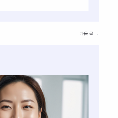
다음 글
→