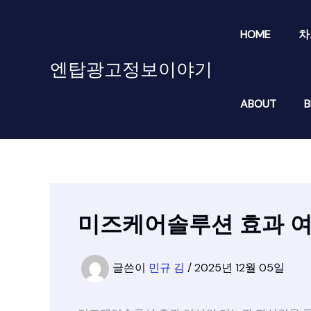
콘
텐
HOME
차
츠
로
엔탑광고정보이야기
건
너
ABOUT
B
뛰
기
미즈케어솔루션 효과 여
글쓴이
민규 김
/
2025년 12월 05일