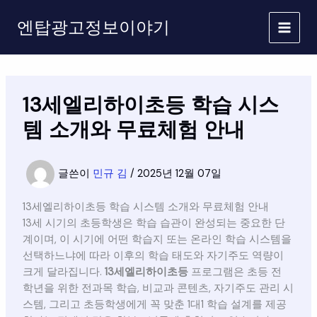
콘
엔탑광고정보이야기
텐
츠
로
건
너
13세엘리하이초등 학습 시스
뛰
기
템 소개와 무료체험 안내
글쓴이
민규 김
/
2025년 12월 07일
13세엘리하이초등 학습 시스템 소개와 무료체험 안내
13세 시기의 초등학생은 학습 습관이 완성되는 중요한 단
계이며, 이 시기에 어떤 학습지 또는 온라인 학습 시스템을
선택하느냐에 따라 이후의 학습 태도와 자기주도 역량이
크게 달라집니다.
13세엘리하이초등
프로그램은 초등 전
학년을 위한 전과목 학습, 비교과 콘텐츠, 자기주도 관리 시
스템, 그리고 초등학생에게 꼭 맞춘 1대1 학습 설계를 제공