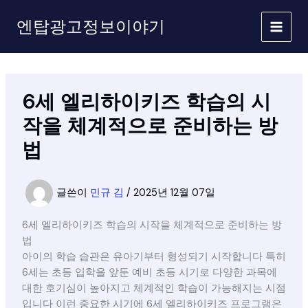
콘
엔탑광고정보이야기
텐
츠
로
건
너
6세 엘리하이키즈 학습의 시
뛰
기
작을 체계적으로 준비하는 방
법
글쓴이
민규 김
/
2025년 12월 07일
6세 엘리하이키즈 학습의 시작을 체계적으로 준비하는 방
법
아이의 학습 습관은 유아기부터 형성되기 시작합니다 특히
6세는 초등 입학을 앞둔 예비 초등 시기로 다양한 과목에
대한 호기심이 높아지고 체계적인 학습이 가능해지는 시점
입니다 이런 중요한 시기에 6세 엘리하이키즈 프로그램은