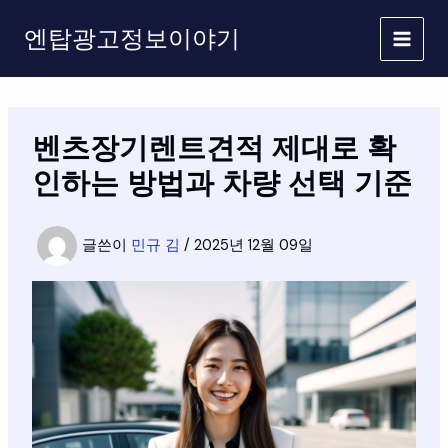
콘
엔탑광고정보이야기
텐
츠
로
건
너
벤츠장기렌트견적 제대로 확
뛰
기
인하는 방법과 차량 선택 기준
글쓴이
민규 김
/
2025년 12월 09일