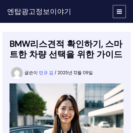
콘
엔탑광고정보이야기
텐
츠
로
건
너
BMW리스견적 확인하기, 스마
뛰
기
트한 차량 선택을 위한 가이드
글쓴이
민규 김
/
2025년 12월 09일