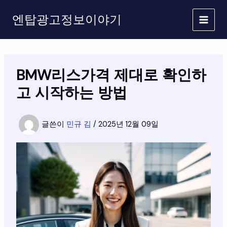
콘
엔탑광고정보이야기
텐
츠
로
건
너
BMW리스가격 제대로 확인하
뛰
기
고 시작하는 방법
글쓴이
민규 김
/
2025년 12월 09일