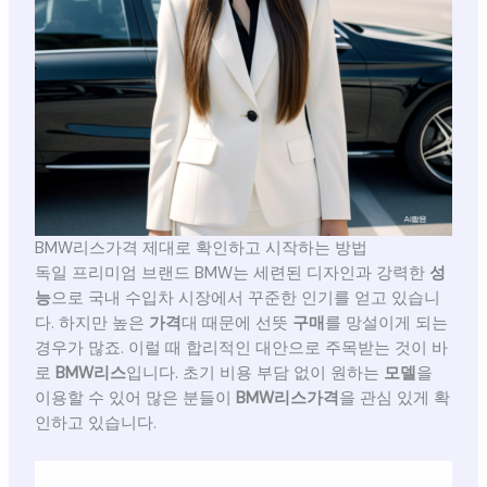
BMW리스가격 제대로 확인하고 시작하는 방법
독일 프리미엄 브랜드 BMW는 세련된 디자인과 강력한
성
능
으로 국내 수입차 시장에서 꾸준한 인기를 얻고 있습니
다. 하지만 높은
가격
대 때문에 선뜻
구매
를 망설이게 되는
경우가 많죠. 이럴 때 합리적인 대안으로 주목받는 것이 바
로
BMW리스
입니다. 초기 비용 부담 없이 원하는
모델
을
이용할 수 있어 많은 분들이
BMW리스가격
을 관심 있게 확
인하고 있습니다.