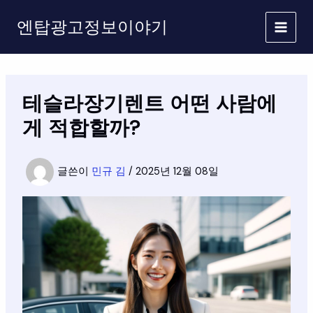
콘
엔탑광고정보이야기
텐
츠
로
건
너
테슬라장기렌트 어떤 사람에
뛰
기
게 적합할까?
글쓴이
민규 김
/
2025년 12월 08일