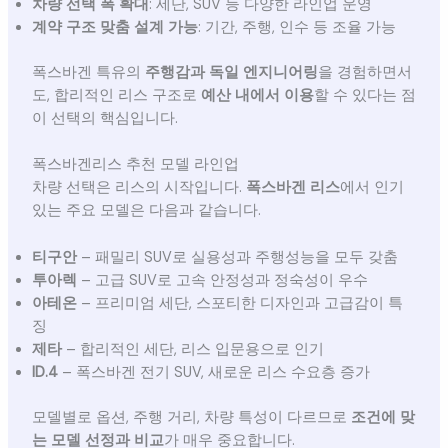
차량 선택 폭 확대
: 세단, SUV 등 다양한 라인업 운영
계약 구조 맞춤 설계 가능
: 기간, 주행, 인수 등 조율 가능
폭스바겐 특유의
주행감과 독일 엔지니어링
을 경험하면서
도, 합리적인 리스 구조로
예산 내에서 이용
할 수 있다는 점
이 선택의 핵심입니다.
폭스바겐리스 추천 모델 라인업
차량 선택은 리스의 시작입니다.
폭스바겐 리스
에서 인기
있는 주요 모델은 다음과 같습니다.
티구안
– 패밀리 SUV로 실용성과 주행성능을 모두 갖춤
투아렉
– 고급 SUV로 고속 안정성과 정숙성이 우수
아테온
– 프리미엄 세단, 스포티한 디자인과 고급감이 특
징
제타
– 합리적인 세단, 리스 입문용으로 인기
ID.4
– 폭스바겐 전기 SUV, 새로운 리스 수요층 증가
모델별로 옵션, 주행 거리, 차량 특성이 다르므로
조건에 맞
는 모델 선정과 비교
가 매우 중요합니다.