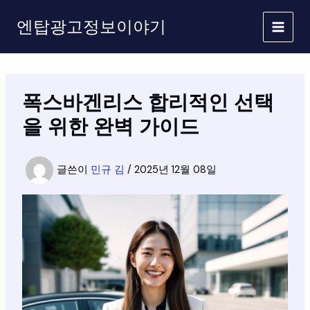
콘
엔탑광고정보이야기
텐
츠
로
건
너
폭스바겐리스 합리적인 선택
뛰
기
을 위한 완벽 가이드
글쓴이
민규 김
/
2025년 12월 08일