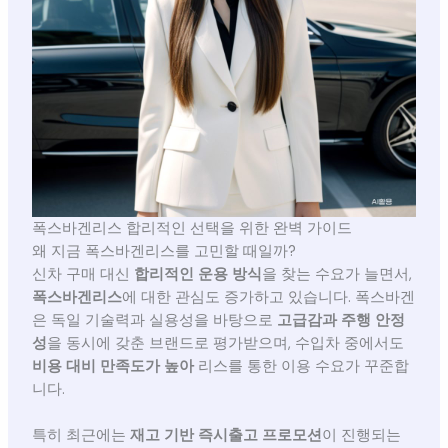
폭스바겐리스 합리적인 선택을 위한 완벽 가이드
왜 지금 폭스바겐리스를 고민할 때일까?
신차 구매 대신
합리적인 운용 방식
을 찾는 수요가 늘면서,
폭스바겐리스
에 대한 관심도 증가하고 있습니다. 폭스바겐
은 독일 기술력과 실용성을 바탕으로
고급감과 주행 안정
성
을 동시에 갖춘 브랜드로 평가받으며, 수입차 중에서도
비용 대비 만족도가 높아
리스를 통한 이용 수요가 꾸준합
니다.
특히 최근에는
재고 기반 즉시출고 프로모션
이 진행되는