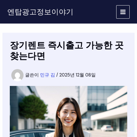
콘
엔탑광고정보이야기
텐
츠
로
건
너
장기렌트 즉시출고 가능한 곳
뛰
기
찾는다면
글쓴이
민규 김
/
2025년 12월 08일