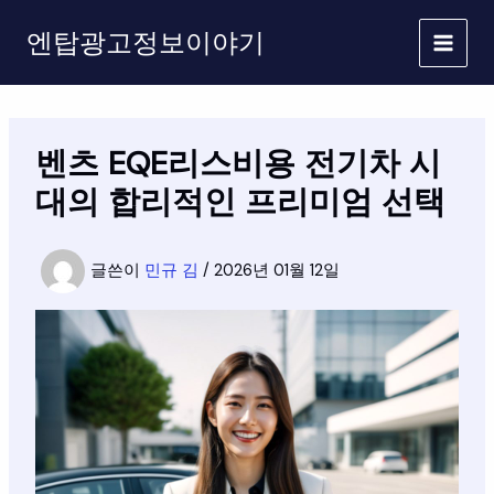
콘
엔탑광고정보이야기
텐
츠
로
건
너
벤츠 EQE리스비용 전기차 시
뛰
기
대의 합리적인 프리미엄 선택
글쓴이
민규 김
/
2026년 01월 12일