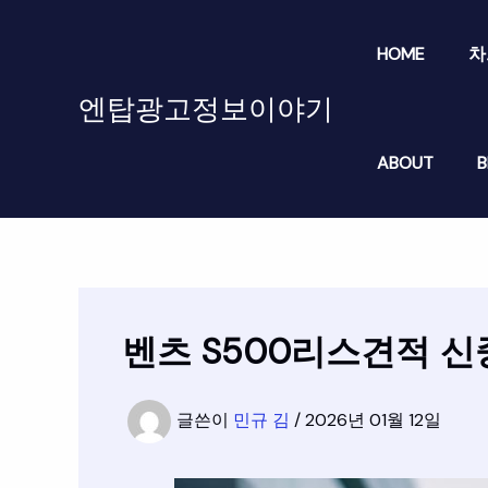
콘
텐
HOME
차
츠
로
엔탑광고정보이야기
건
너
ABOUT
B
뛰
기
벤츠 S500리스견적 
글쓴이
민규 김
/
2026년 01월 12일