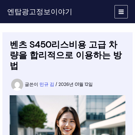
콘
엔탑광고정보이야기
텐
츠
로
건
너
벤츠 S450리스비용 고급 차
뛰
기
량을 합리적으로 이용하는 방
법
글쓴이
민규 김
/
2026년 01월 12일