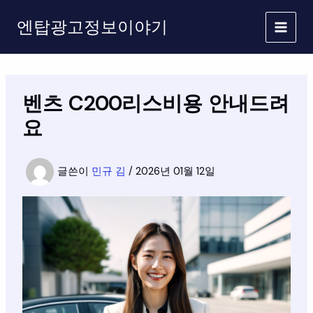
콘
엔탑광고정보이야기
텐
츠
로
건
너
벤츠 C200리스비용 안내드려
뛰
기
요
글쓴이
민규 김
/
2026년 01월 12일