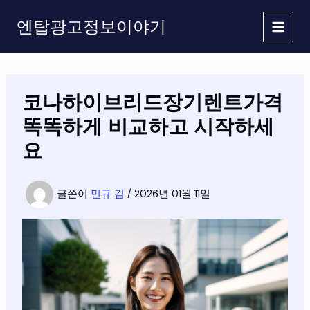
콘
엔탑광고정보이야기
텐
츠
로
건
너
코나하이브리드장기렌트가격
뛰
기
똑똑하게 비교하고 시작하세
요
글쓴이
민규 김
/
2026년 01월 11일