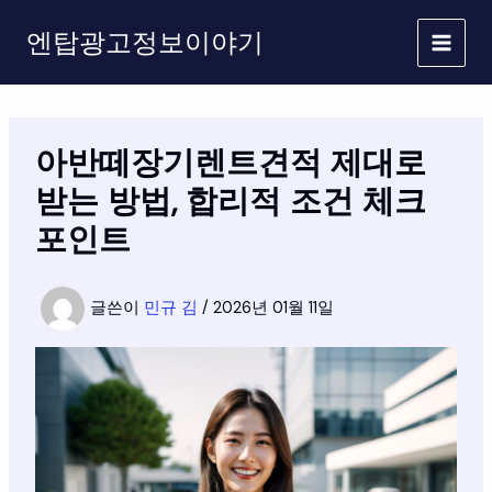
콘
엔탑광고정보이야기
텐
츠
로
건
너
아반떼장기렌트견적 제대로
뛰
기
받는 방법, 합리적 조건 체크
포인트
글쓴이
민규 김
/
2026년 01월 11일