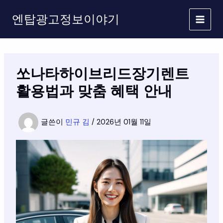
콘
엔탑광고정보이야기
텐
츠
로
건
너
쏘나타하이브리드장기렌트
뛰
기
활용법과 맞춤 혜택 안내
글쓴이
민규 김
/
2026년 01월 11일