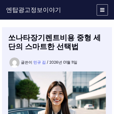
콘
엔탑광고정보이야기
텐
츠
로
건
너
쏘나타장기렌트비용 중형 세
뛰
기
단의 스마트한 선택법
글쓴이
민규 김
/
2026년 01월 11일