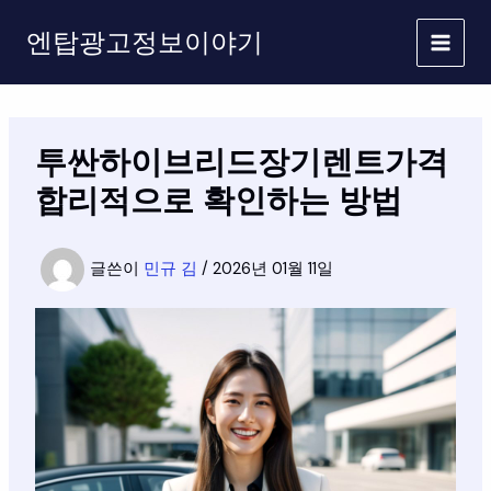
콘
엔탑광고정보이야기
텐
츠
로
건
너
투싼하이브리드장기렌트가격
뛰
기
합리적으로 확인하는 방법
글쓴이
민규 김
/
2026년 01월 11일