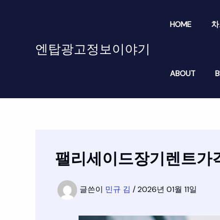
콘
텐
HOME
차
츠
로
엔탑광고정보이야기
건
너
ABOUT
B
뛰
기
팰리세이드장기렌트가격
글쓴이
민규 김
/
2026년 01월 11일