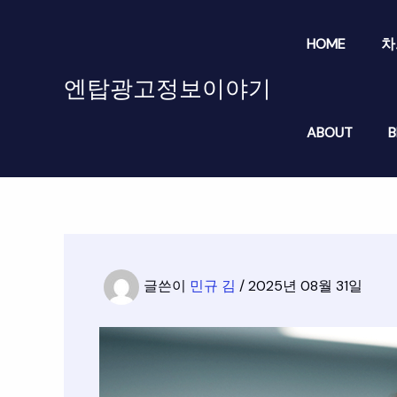
콘
텐
HOME
차
츠
로
엔탑광고정보이야기
건
너
ABOUT
B
뛰
기
글쓴이
민규 김
/
2025년 08월 31일